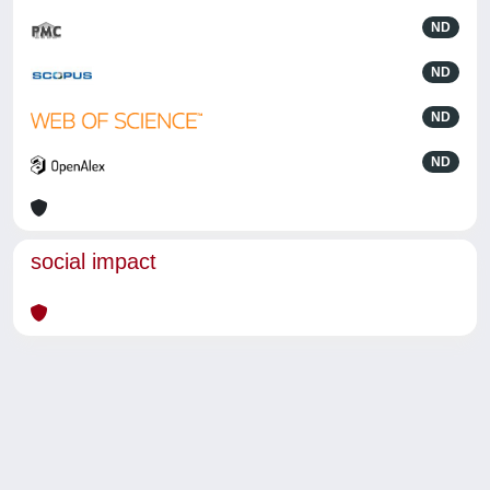
ND
ND
ND
ND
social impact
Powered by
IRIS
-
about IRIS
-