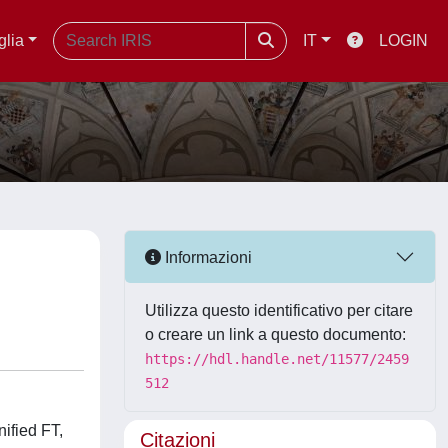
glia
IT
LOGIN
Informazioni
Utilizza questo identificativo per citare
o creare un link a questo documento:
https://hdl.handle.net/11577/2459
512
nified FT,
Citazioni