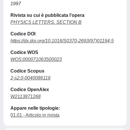
1997
Rivista su cui è pubblicata l'opera
PHYSICS LETTERS. SECTION B
Codice DOI
https://dx.doi.org/10.1016/S0370-2693(97)01194-5
Codice WOS
WOS:000071063500023
Codice Scopus
2-s2.0-0040086116
Codice OpenAlex
W2113871268
Appare nelle tipologie:
01.01 - Articolo in rivista