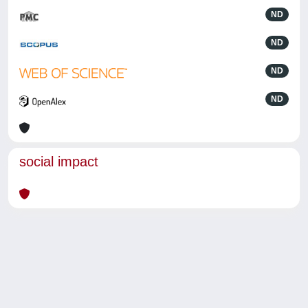
ND
ND
ND
ND
social impact
Powered by
IRIS
-
about IRIS
-