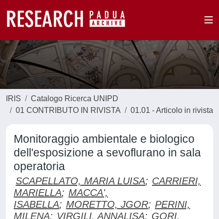
IRIS
Catalogo Ricerca UNIPD
01 CONTRIBUTO IN RIVISTA
01.01 - Articolo in rivista
Monitoraggio ambientale e biologico
dell'esposizione a sevoflurano in sala
operatoria
SCAPELLATO, MARIA LUISA
;
CARRIERI,
MARIELLA
;
MACCA',
ISABELLA
;
MORETTO, JGOR
;
PERINI,
MILENA
;
VIRGILI, ANNALISA
;
GORI,