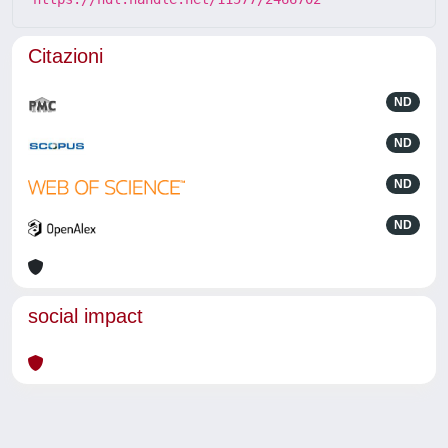
Citazioni
ND
ND
ND
ND
social impact