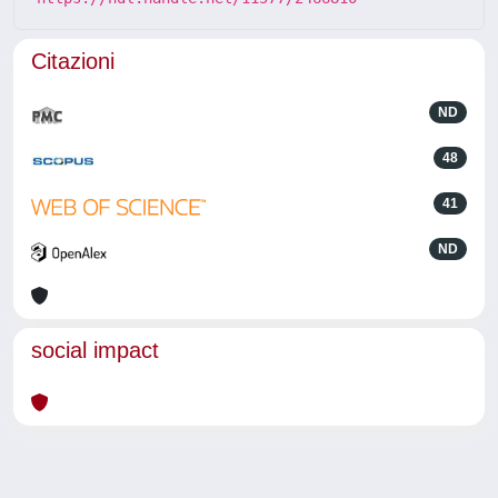
Citazioni
ND
48
41
ND
social impact