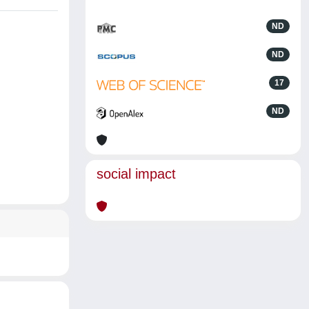
ND
ND
17
ND
social impact