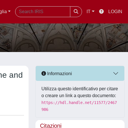
glia
IT
LOGIN
une and
Informazioni
Utilizza questo identificativo per citare
o creare un link a questo documento:
https://hdl.handle.net/11577/2467
986
Citazioni