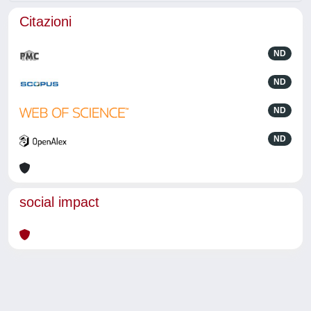
Citazioni
ND
ND
ND
ND
social impact