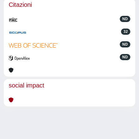
Citazioni
ND
32
ND
ND
social impact