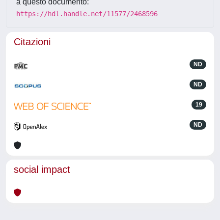
a questo documento:
https://hdl.handle.net/11577/2468596
Citazioni
ND
ND
19
ND
social impact