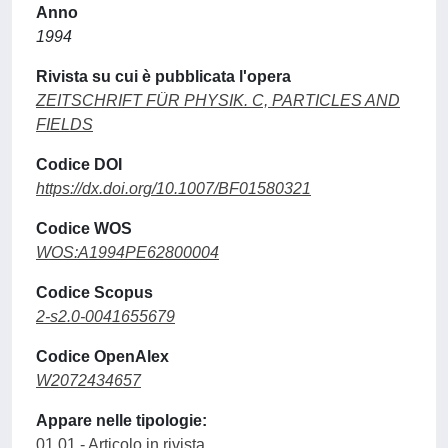
Anno
1994
Rivista su cui è pubblicata l'opera
ZEITSCHRIFT FÜR PHYSIK. C, PARTICLES AND
FIELDS
Codice DOI
https://dx.doi.org/10.1007/BF01580321
Codice WOS
WOS:A1994PE62800004
Codice Scopus
2-s2.0-0041655679
Codice OpenAlex
W2072434657
Appare nelle tipologie:
01.01 - Articolo in rivista