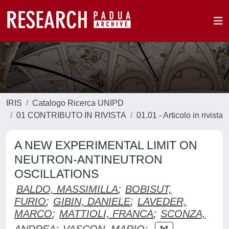
IRIS
Catalogo Ricerca UNIPD
01 CONTRIBUTO IN RIVISTA
01.01 - Articolo in rivista
A NEW EXPERIMENTAL LIMIT ON
NEUTRON-ANTINEUTRON
OSCILLATIONS
BALDO, MASSIMILLA
;
BOBISUT,
FURIO
;
GIBIN, DANIELE
;
LAVEDER,
MARCO
;
MATTIOLI, FRANCA
;
SCONZA,
ANDREA
;
VASCON, MARIO
;