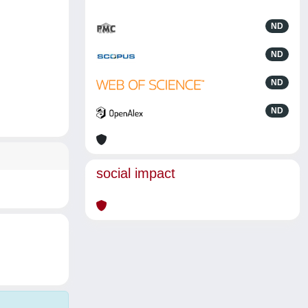
ND
ND
ND
ND
social impact