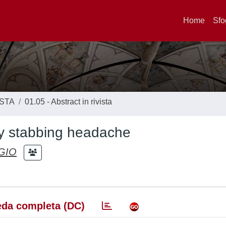
Home
Sfo
ISTA
01.05 - Abstract in rivista
ry stabbing headache
GIO
da completa (DC)