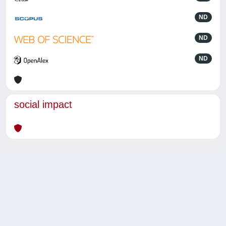
ND
ND
ND
social impact
Powered by
IRIS
-
about IRIS
-
Utilizzo dei cookie
-
Privacy
Copyright © 2026