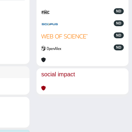
ND
ND
ND
ND
social impact