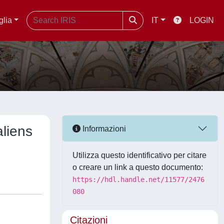
glia
IT
LOGIN
aliens
Informazioni
Utilizza questo identificativo per citare
o creare un link a questo documento:
https://hdl.handle.net/11577/2476
080
Citazioni