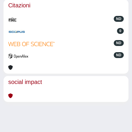
Citazioni
ND
0
ND
ND
social impact