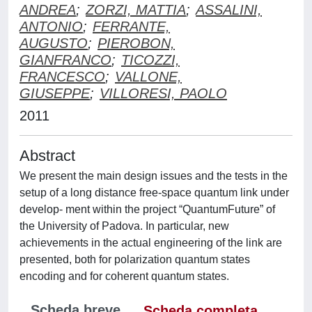
ANDREA
;
ZORZI, MATTIA
;
ASSALINI,
ANTONIO
;
FERRANTE,
AUGUSTO
;
PIEROBON,
GIANFRANCO
;
TICOZZI,
FRANCESCO
;
VALLONE,
GIUSEPPE
;
VILLORESI, PAOLO
2011
Abstract
We present the main design issues and the tests in the
setup of a long distance free-space quantum link under
develop- ment within the project “QuantumFuture” of
the University of Padova. In particular, new
achievements in the actual engineering of the link are
presented, both for polarization quantum states
encoding and for coherent quantum states.
Scheda breve
Scheda completa