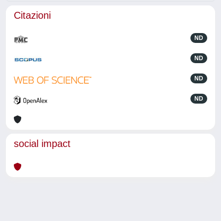
Citazioni
ND
ND
ND
ND
social impact