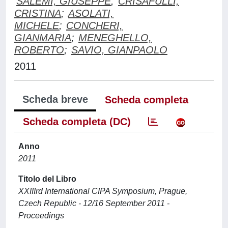
SALEMI, GIUSEPPE
;
CRISAFULLI,
CRISTINA
;
ASOLATI,
MICHELE
;
CONCHERI,
GIANMARIA
;
MENEGHELLO,
ROBERTO
;
SAVIO, GIANPAOLO
2011
Scheda breve
Scheda completa
Scheda completa (DC)
Anno
2011
Titolo del Libro
XXIIIrd International CIPA Symposium, Prague,
Czech Republic - 12/16 September 2011 -
Proceedings