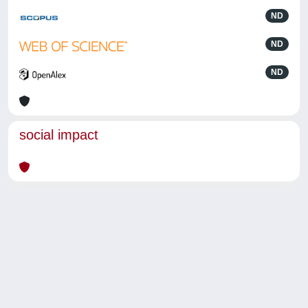
ND
ND
ND
social impact
Powered by
IRIS
-
about IRIS
-
Utilizzo dei cookie
-
Privacy
Copyright © 2026