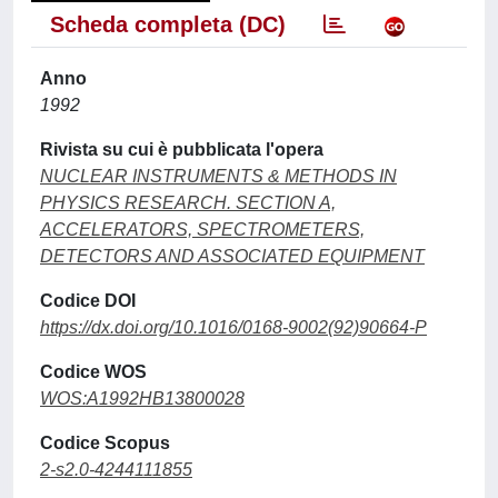
Scheda completa (DC)
Anno
1992
Rivista su cui è pubblicata l'opera
NUCLEAR INSTRUMENTS & METHODS IN
PHYSICS RESEARCH. SECTION A,
ACCELERATORS, SPECTROMETERS,
DETECTORS AND ASSOCIATED EQUIPMENT
Codice DOI
https://dx.doi.org/10.1016/0168-9002(92)90664-P
Codice WOS
WOS:A1992HB13800028
Codice Scopus
2-s2.0-4244111855