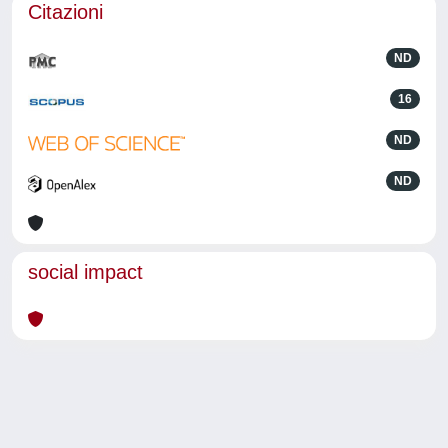
Citazioni
ND
16
ND
ND
social impact