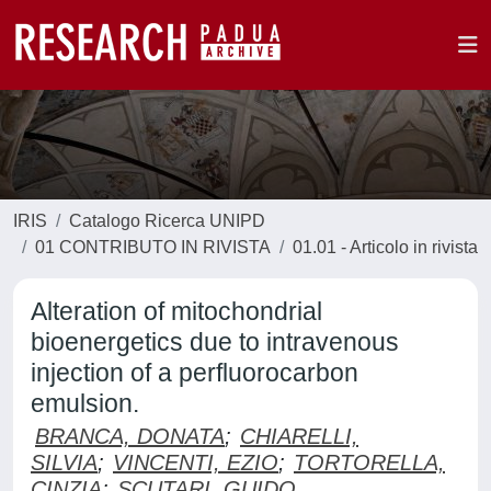
IRIS
Catalogo Ricerca UNIPD
01 CONTRIBUTO IN RIVISTA
01.01 - Articolo in rivista
Alteration of mitochondrial
bioenergetics due to intravenous
injection of a perfluorocarbon
emulsion.
BRANCA, DONATA
;
CHIARELLI,
SILVIA
;
VINCENTI, EZIO
;
TORTORELLA,
CINZIA
;
SCUTARI, GUIDO