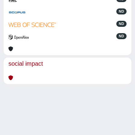
ND
ND
ND
social impact
Powered by
IRIS
-
about IRIS
-
Utilizzo dei cookie
-
Privacy
Copyright © 2026