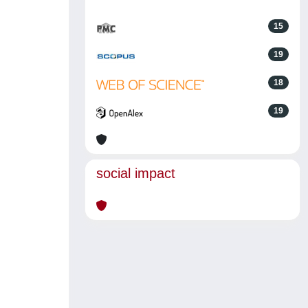
15
19
18
19
social impact