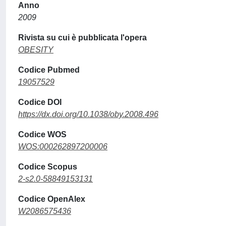
Anno
2009
Rivista su cui è pubblicata l'opera
OBESITY
Codice Pubmed
19057529
Codice DOI
https://dx.doi.org/10.1038/oby.2008.496
Codice WOS
WOS:000262897200006
Codice Scopus
2-s2.0-58849153131
Codice OpenAlex
W2086575436