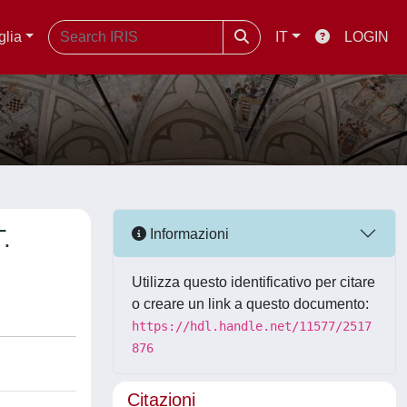
glia
IT
LOGIN
.
Informazioni
Utilizza questo identificativo per citare
o creare un link a questo documento:
https://hdl.handle.net/11577/2517
876
Citazioni