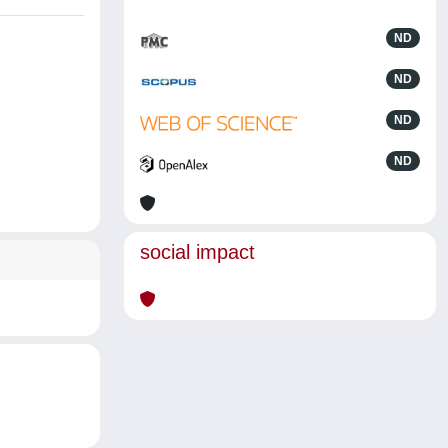
ND
ND
ND
ND
social impact