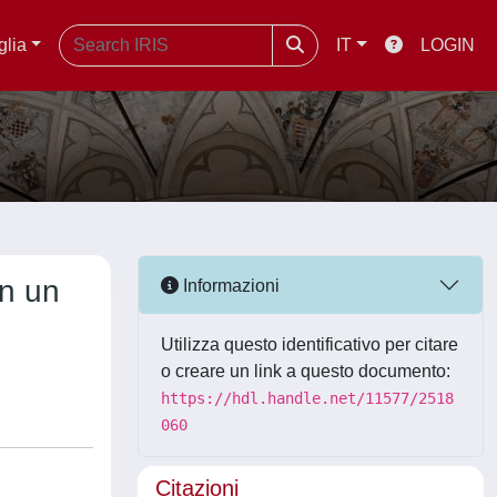
glia
IT
LOGIN
in un
Informazioni
Utilizza questo identificativo per citare
o creare un link a questo documento:
https://hdl.handle.net/11577/2518
060
Citazioni