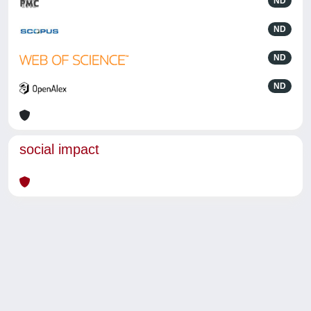
ND
ND
ND
ND
social impact
Powered by
IRIS
-
about IRIS
-
Utilizzo dei cookie
-
Privacy
Copyright © 2026