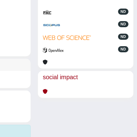
ND
ND
ND
ND
social impact