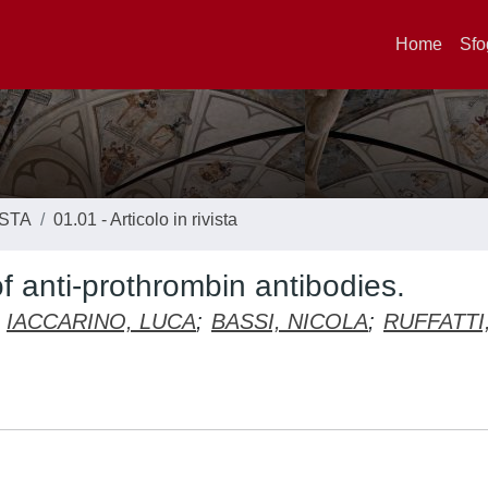
Home
Sfo
ISTA
01.01 - Articolo in rivista
of anti-prothrombin antibodies.
IACCARINO, LUCA
;
BASSI, NICOLA
;
RUFFATTI