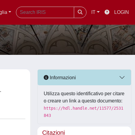
glia
IT
LOGIN
Informazioni
,
Utilizza questo identificativo per citare
o creare un link a questo documento:
https://hdl.handle.net/11577/2531
843
Citazioni