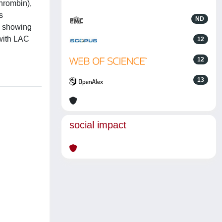
thrombin),
s
ND
E showing
 with LAC
12
12
13
social impact