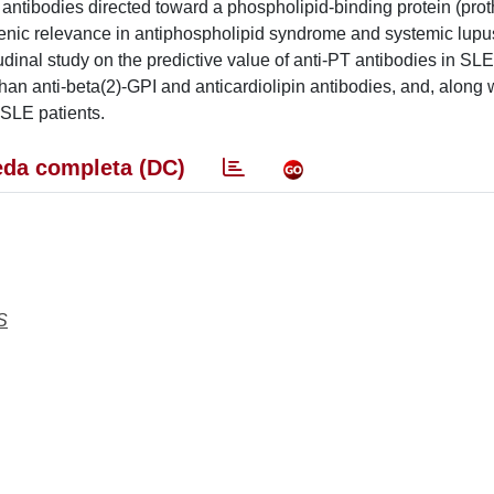
d antibodies directed toward a phospholipid-binding protein (pro
ogenic relevance in antiphospholipid syndrome and systemic lupu
dinal study on the predictive value of anti-PT antibodies in SL
than anti-beta(2)-GPI and anticardiolipin antibodies, and, along
 SLE patients.
da completa (DC)
S