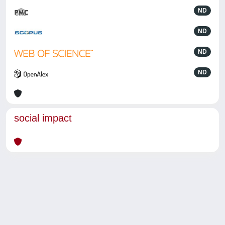
ND
ND
ND
ND
social impact
Powered by
IRIS
-
about IRIS
-