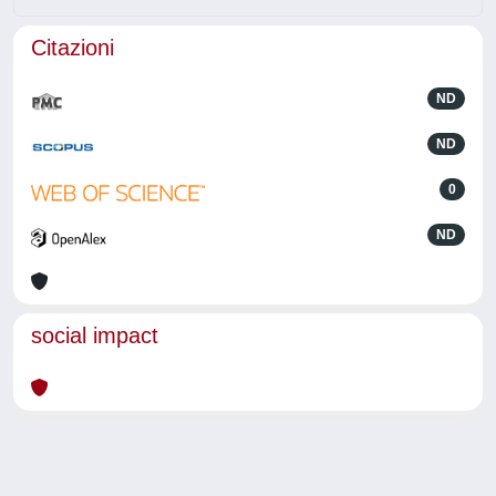
Citazioni
ND
ND
0
ND
social impact