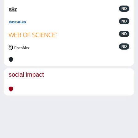
ND
ND
ND
ND
social impact