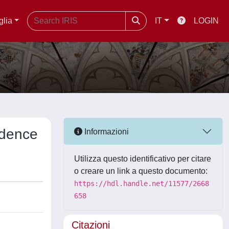
glia
IT
LOGIN
idence
Informazioni
Utilizza questo identificativo per citare
o creare un link a questo documento:
https://hdl.handle.net/11577/2668
658
Citazioni