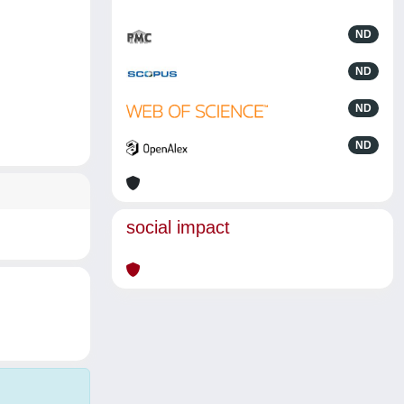
ND
ND
ND
ND
social impact