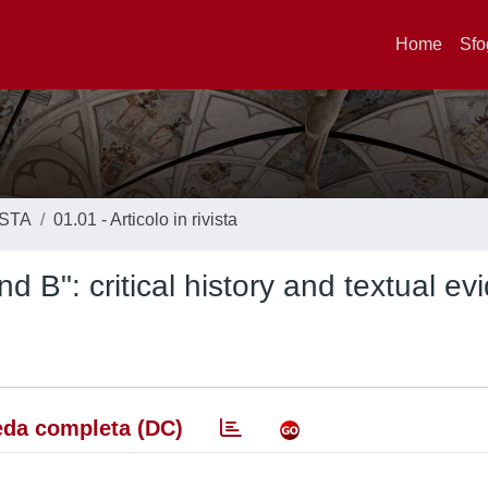
Home
Sfo
ISTA
01.01 - Articolo in rivista
d B": critical history and textual ev
da completa (DC)