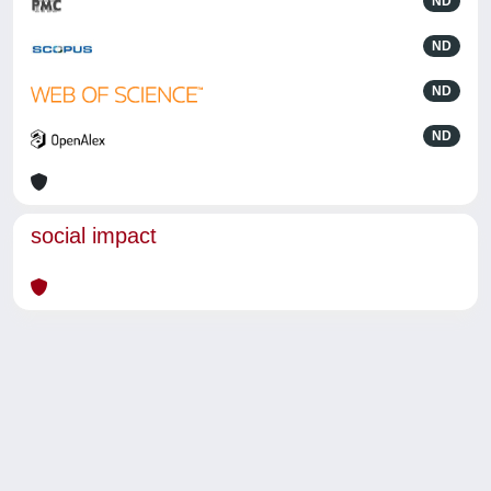
ND
ND
ND
ND
social impact
Powered by
IRIS
-
about IRIS
-
Utilizzo dei cookie
-
Privacy
Copyright © 2026