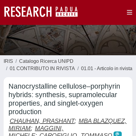
IRIS
Catalogo Ricerca UNIPD
01 CONTRIBUTO IN RIVISTA
01.01 - Articolo in rivista
Nanocrystalline cellulose–porphyrin
hybrids: synthesis, supramolecular
properties, and singlet-oxygen
production
CHAUHAN, PRASHANT
;
MBA BLAZQUEZ,
MIRIAM
;
MAGGINI,
MICHELE
;
CAROFIGLIO, TOMMASO