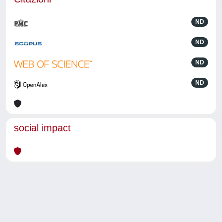
ND
ND
ND
ND
social impact