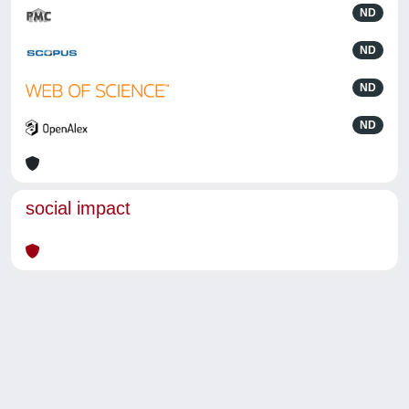
ND
ND
ND
ND
social impact
Powered by
IRIS
-
about IRIS
-