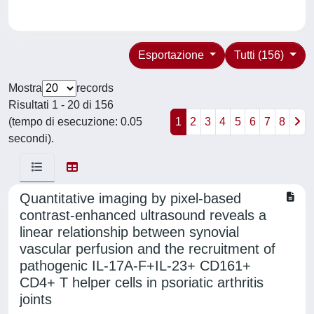
Esportazione
Tutti (156)
Mostra
records
Risultati 1 - 20 di 156
(tempo di esecuzione: 0.05
1
2
3
4
5
6
7
8
secondi).
Quantitative imaging by pixel-based
contrast-enhanced ultrasound reveals a
linear relationship between synovial
vascular perfusion and the recruitment of
pathogenic IL-17A-F+IL-23+ CD161+
CD4+ T helper cells in psoriatic arthritis
joints