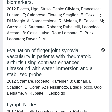
biomarkers.
2012 Fiocco, Ugo; Sfriso, Paolo; Oliviero, Francesca;
Lunardi, F; Calabrese, Fiorella; Scagliori, E; Cozzi, L;
Di Maggio, A; Nardacchione, R; Molena, B; Felicetti, M;
Gazzola, K; Stramare, Roberto; Rubaltelli, Leopoldo;
Accordi, B; Costa, Luisa; Roux Lombard, P; Punzi,
Leonardo; Dayer, J. M.
Evaluation of finger joint synovial
vascularity in patients with rheumatoid
arthritis using contrast-enhanced
ultrasound with water immersion and a
stabilized probe.
2012 Stramare, Roberto; Raffeiner, B; Ciprian, L;
Scagliori, E; Coran, A; Perissinotto, Egle; Fiocco, Ugo;
Beltrame, V; Rubaltelli, Leopoldo
Lymph Nodes
2012 Rubaltelli, Leopoldo; Stramare, Roberto;