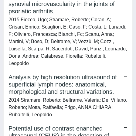
synovial microvascularity in the joints of
psoriatic arthritis.
2015 Fiocco, Ugo; Stramare, Roberto; Coran, A;
Grisan, Enrico; Scagliori, E; Caso, F; Costa, L; Lunardi,
F; Oliviero, Francesca; Bianchi, Fc; Scanu, Anna;
Martini, V; Boso, D; Beltrame, V; Vezzù, M; Cozzi,
Luisella; Scarpa, R; Sacerdoti, David; Punzi, Leonardo;
Doria, Andrea; Calabrese, Fiorella; Rubaltelli,
Leopoldo
Analysis by high resolution ultrasound of
superficial lymph nodes: anatomical,
morphological and structural variations.
2014 Stramare, Roberto; Beltrame, Valeria; Del Villano,
Roberto; Motta, Raffaella; Frigo, ANNA CHIARA;
Rubaltelli, Leopoldo
Potential use of contrast-enanched
ultrasound (CEUS) in the detection of