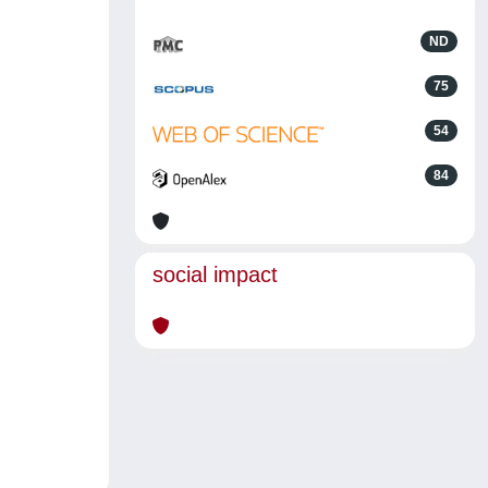
ND
75
54
84
social impact