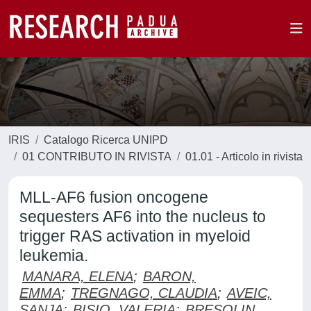
IRIS
Catalogo Ricerca UNIPD
01 CONTRIBUTO IN RIVISTA
01.01 - Articolo in rivista
MLL-AF6 fusion oncogene
sequesters AF6 into the nucleus to
trigger RAS activation in myeloid
leukemia.
MANARA, ELENA
;
BARON,
EMMA
;
TREGNAGO, CLAUDIA
;
AVEIC,
SANJA
;
BISIO, VALERIA
;
BRESOLIN,