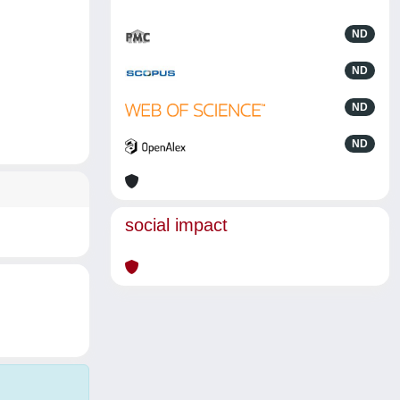
ND
ND
ND
ND
social impact