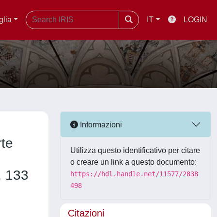
glia
IT
LOGIN
Informazioni
rte
Utilizza questo identificativo per citare
o creare un link a questo documento:
, 133
https://hdl.handle.net/11577/2838
498
Citazioni