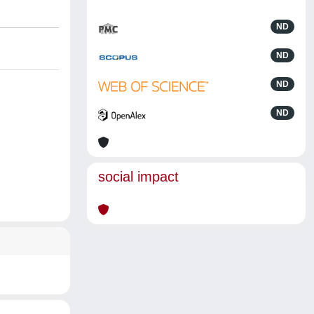
ND
ND
ND
ND
social impact