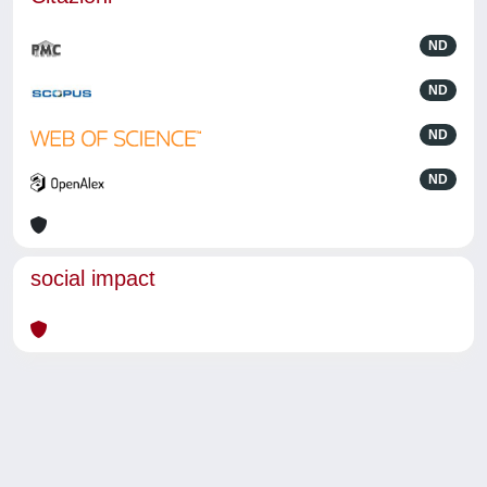
ND
ND
ND
ND
social impact