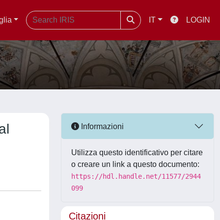
glia
IT
LOGIN
al
Informazioni
Utilizza questo identificativo per citare
o creare un link a questo documento:
https://hdl.handle.net/11577/2944
099
Citazioni