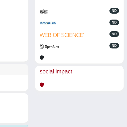
ND
ND
ND
ND
social impact