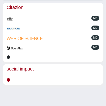
Citazioni
ND
ND
ND
ND
social impact