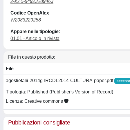
2-s2.0-84923289463
Codice OpenAlex
W2083229258
Appare nelle tipologie:
01.01 - Articolo in rivista
File in questo prodotto:
File
agostietalii-2014g-IRCDL2014-CULTURA-paper.pdf
accesso
Tipologia: Published (Publisher's Version of Record)
Licenza: Creative commons
Pubblicazioni consigliate