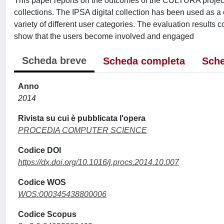
This paper reports on the outcomes of the CULTURA project 
collections. The IPSA digital collection has been used as a
variety of different user categories. The evaluation results
show that the users become involved and engaged
Scheda breve
Scheda completa
Sche
Anno
2014
Rivista su cui è pubblicata l'opera
PROCEDIA COMPUTER SCIENCE
Codice DOI
https://dx.doi.org/10.1016/j.procs.2014.10.007
Codice WOS
WOS:000345438800006
Codice Scopus