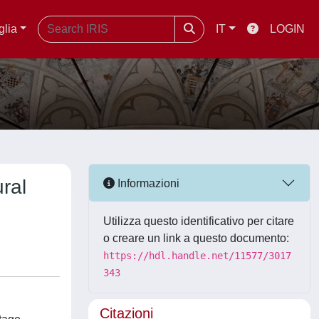
glia
IT
LOGIN
ral
Informazioni
Utilizza questo identificativo per citare
o creare un link a questo documento:
https://hdl.handle.net/11577/3017
343
Citazioni