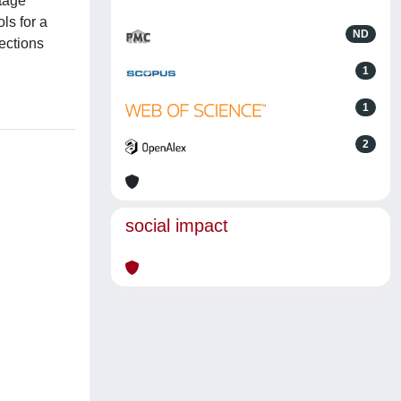
itage
ls for a
ND
lections
1
1
2
social impact