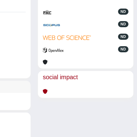
ND
ND
ND
ND
social impact