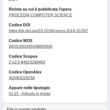
Rivista su cui è pubblicata l'opera
PROCEDIA COMPUTER SCIENCE
Codice DOI
https://dx.doi.org/10.1016/j.procs.2014.10.007
Codice WOS
WOS:000345438800006
Codice Scopus
2-s2.0-84923289463
Codice OpenAlex
W2083229258
Appare nelle tipologie:
01.01 - Articolo in rivista
File in questo prodotto: