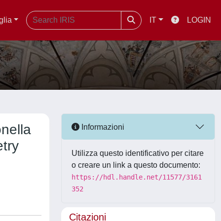
glia
IT
LOGIN
onella
Informazioni
etry
Utilizza questo identificativo per citare
o creare un link a questo documento:
https://hdl.handle.net/11577/3161
352
Citazioni