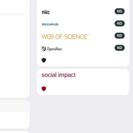
ND
ND
ND
ND
social impact