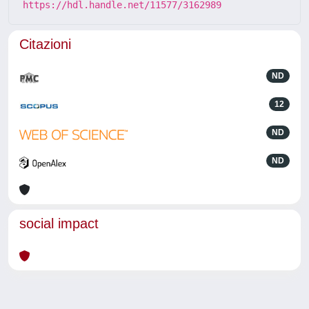
https://hdl.handle.net/11577/3162989
Citazioni
ND
12
ND
ND
social impact