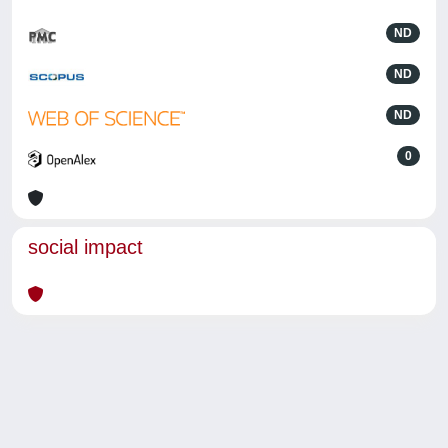
ND
ND
ND
0
social impact