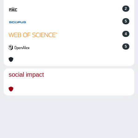
2
5
4
5
social impact